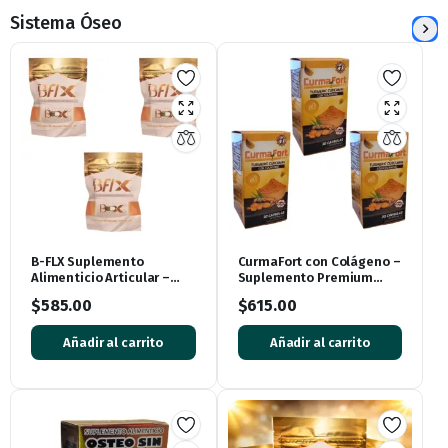
Sistema Óseo
B-FLX Suplemento
CurmaFort con Colágeno –
Alimenticio Articular –
Suplemento Premium
Pack de 3 Piezas
(Paquete de 3 Cajas, 90
$
585.00
$
615.00
Cápsulas)
Añadir al carrito
Añadir al carrito