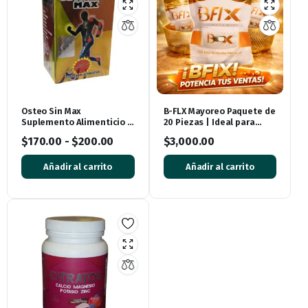
Osteo Sin Max
B-FLX Mayoreo Paquete de
Suplemento Alimenticio –
20 Piezas | Ideal para
Nueva Presentación 35
Revender y Emprender
$
170.00
-
$
200.00
$
3,000.00
Tabletas
Añadir al carrito
Añadir al carrito