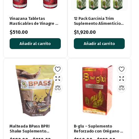
Vinazana Tabletas
12 Pack Garcinia Trim
Masticables de Vinagre de
Suplemento Alimenticio
Manzana con Vitaminas y
de Garcinia Cambogia 360
$
510.00
$
1,920.00
Superalimentos
Cápsulas
Añadir al carrito
Añadir al carrito
Malteada BPass BPRI
B-glu – Suplemento
Shake Suplemento
Reforzado con Orégano y
Alimenticio Rico Sabor
Hueso de Aguacate 30