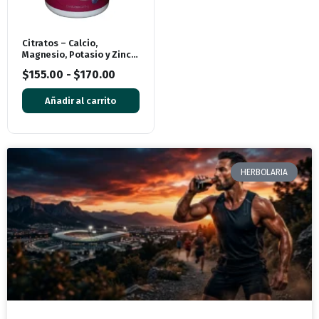
Citratos – Calcio,
Magnesio, Potasio y Zinc
con Vitamina D3 | Sabor
$
155.00
-
$
170.00
Frutos Rojos (250 g)
Añadir al carrito
HERBOLARIA