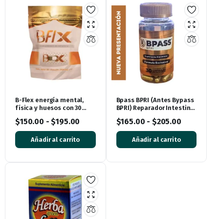
B-Flex energía mental,
Bpass BPRI (Antes Bypass
física y huesos con 30
BPRI) Reparador Intestinal
cápsulas
y Control de Peso – 30
$
150.00
-
$
195.00
$
165.00
-
$
205.00
Cápsulas
Añadir al carrito
Añadir al carrito