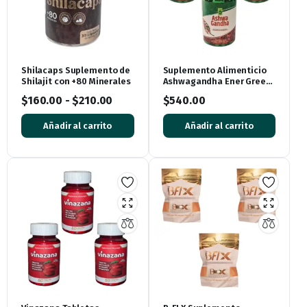
Shilacaps Suplemento de
Suplemento Alimenticio
Shilajit con +80 Minerales
Ashwagandha Ener Green
– 60 Cápsulas de 500mg
$
160.00
-
$
210.00
$
540.00
Añadir al carrito
Añadir al carrito