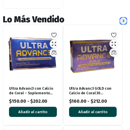
Lo Más Vendido
Ultra Advanc3 con Calcio
Ultra Advanc3 GOLD con
de Coral – Suplemento
Calcio de Coral 30
Natural para Huesos y
cápsulas
$
150.00
-
$
202.00
$
160.00
-
$
212.00
Articulaciones
Añadir al carrito
Añadir al carrito