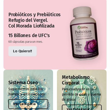
Probióticos y Prebióticos
Refugio del Vergel.
Col Morada Liofilizada
15 Billones de UFC's
60 cápsulas para un mes.
Lo Quiero!!
Metabolismo
Sistema Óseo
Corporal
Suplementos para los
Para coadyuvar en la
huesos y artículaciones
pérdida de peso y quema
de grasa
Ver Categoría
Ver Categoría