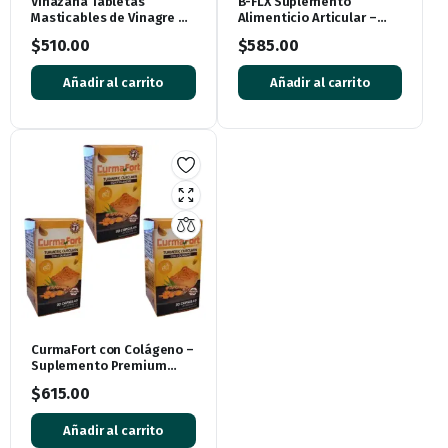
Vinazana Tabletas
B-FLX Suplemento
Masticables de Vinagre de
Alimenticio Articular –
Manzana con Vitaminas y
Pack de 3 Piezas
$
510.00
$
585.00
Superalimentos
Añadir al carrito
Añadir al carrito
CurmaFort con Colágeno –
Suplemento Premium
(Paquete de 3 Cajas, 90
$
615.00
Cápsulas)
Añadir al carrito