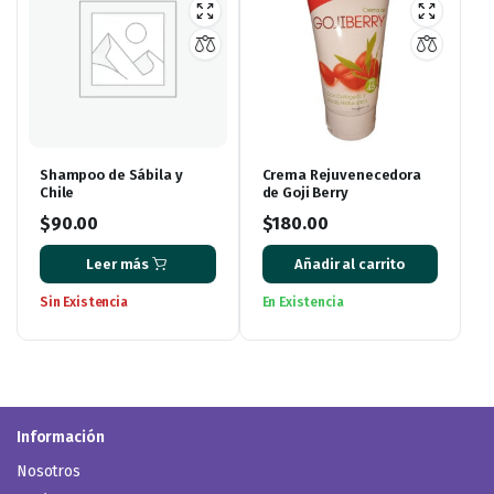
Shampoo de Sábila y
Crema Rejuvenecedora
Chile
de Goji Berry
$
90.00
$
180.00
Leer más
Añadir al carrito
Sin Existencia
En Existencia
Información
Nosotros