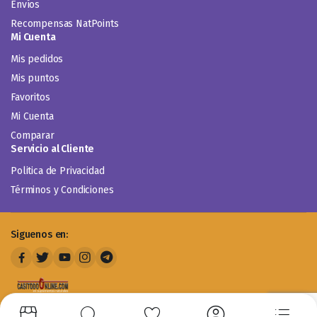
Envíos
Recompensas NatPoints
Mi Cuenta
Mis pedidos
Mis puntos
Favoritos
Mi Cuenta
Comparar
Servicio al Cliente
Politica de Privacidad
Términos y Condiciones
Siguenos en: