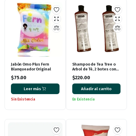
Jabón Omo Plus Fern
Shampoo de Tea Tree o
Blanqueador Original
Arbol de Té, 2 botes con
500 ml cada uno.
$
75.00
$
220.00
Leer más
Añadir al carrito
Sin Existencia
En Existencia