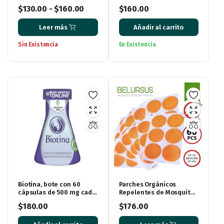
Sangre de Drago, Romero
500 ml.
$
130.00
-
$
160.00
$
160.00
y Ortiga – 500 ml
Leer más
Añadir al carrito
Sin Existencia
En Existencia
Biotina, bote con 60
Parches Orgánicos
cápsulas de 500 mg cada
Repelentes de Mosquitos
una
con 60 piezas.
$
180.00
$
176.00