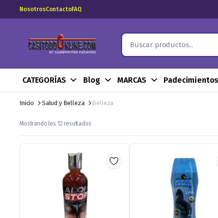
Nosotros
Contacto
FAQ
CATEGORÍAS
Blog
MARCAS
Padecimiento
Inicio
Salud y Belleza
Belleza
Ordenado
Mostrando los 12 resultados
por
los
últimos