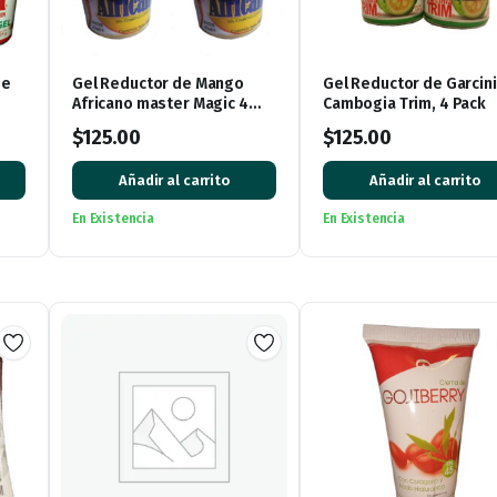
de
Gel Reductor de Mango
Gel Reductor de Garcin
Africano master Magic 4
Cambogia Trim, 4 Pack
pack
$
125.00
$
125.00
Añadir al carrito
Añadir al carrito
En Existencia
En Existencia