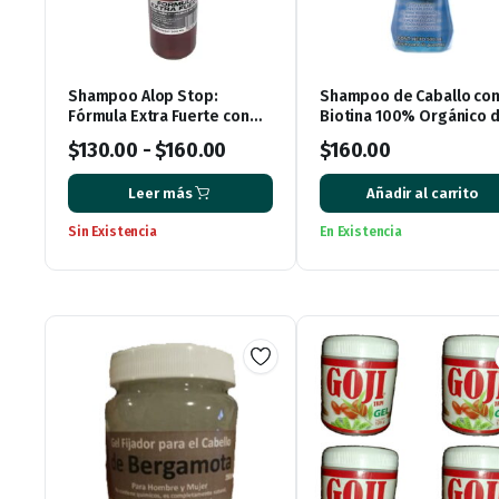
Shampoo Alop Stop:
Shampoo de Caballo co
Fórmula Extra Fuerte con
Biotina 100% Orgánico 
Sangre de Drago, Romero y
500 ml.
$
130.00
-
$
160.00
$
160.00
Ortiga – 500 ml
Leer más
Añadir al carrito
Sin Existencia
En Existencia