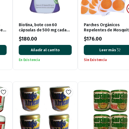
n
Biotina, bote con 60
Parches Orgánicos
de
cápsulas de 500 mg cada
Repelentes de Mosqui
una
con 60 piezas.
$
180.00
$
176.00
Añadir al carrito
Leer más
En Existencia
Sin Existencia