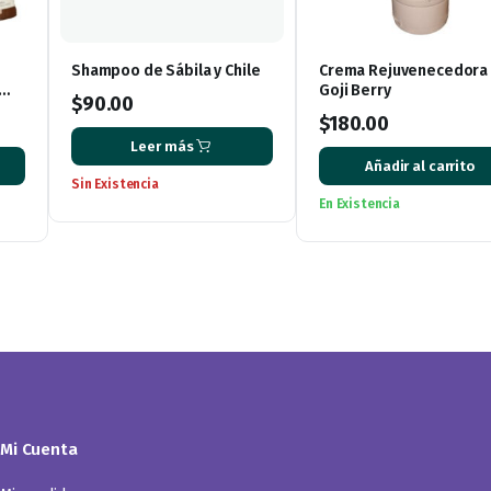
Shampoo de Sábila y Chile
Crema Rejuvenecedora
Goji Berry
$
90.00
$
180.00
Leer más
Añadir al carrito
Sin Existencia
En Existencia
Mi Cuenta