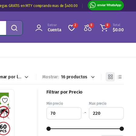
regas GRATIS en MTY comprando mas de $400.00
Entrar
Total
2
0
0
Cuenta
$
0.00
Mostrar:
Filtrar por Precio
Min precio
Max precio
-