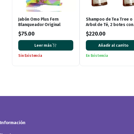
Jabón Omo Plus Fern
Shampoo de Tea Tree o
Blanqueador Original
Arbol de Té, 2 botes con
500 ml cada uno.
$
75.00
$
220.00
Leer más
Añadir al carrito
Sin Existencia
En Existencia
Información