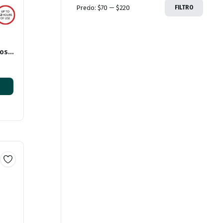
Precio:
$70
—
$220
FILTRO
tos