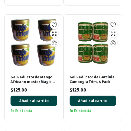
Gel Reductor de Mango
Gel Reductor de Garcinia
Africano master Magic 4
Cambogia Trim, 4 Pack
pack
$
125.00
$
125.00
Añadir al carrito
Añadir al carrito
En Existencia
En Existencia