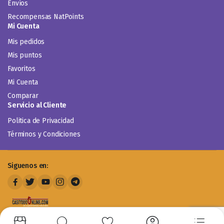
Envíos
Recompensas NatPoints
Mi Cuenta
Mis pedidos
Mis puntos
Favoritos
Mi Cuenta
Comparar
Servicio al Cliente
Politica de Privacidad
Términos y Condiciones
Siguenos en: