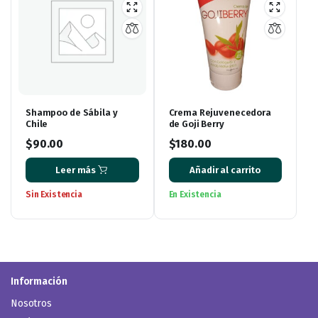
Shampoo de Sábila y
Crema Rejuvenecedora
Chile
de Goji Berry
$
90.00
$
180.00
Leer más
Añadir al carrito
Sin Existencia
En Existencia
Información
Nosotros