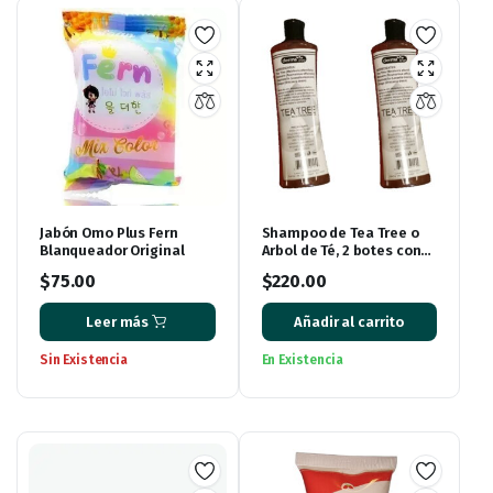
Jabón Omo Plus Fern
Shampoo de Tea Tree o
Blanqueador Original
Arbol de Té, 2 botes con
500 ml cada uno.
$
75.00
$
220.00
Leer más
Añadir al carrito
Sin Existencia
En Existencia