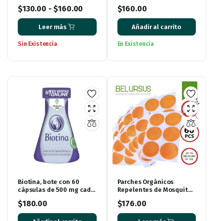
Sangre de Drago, Romero
500 ml.
$
130.00
-
$
160.00
$
160.00
y Ortiga – 500 ml
Leer más
Añadir al carrito
Sin Existencia
En Existencia
Biotina, bote con 60
Parches Orgánicos
cápsulas de 500 mg cada
Repelentes de Mosquitos
una
con 60 piezas.
$
180.00
$
176.00