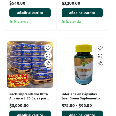
– 60 Cápsulas de 500mg
Piezas para Revender
$
540.00
$
3,200.00
Añadir al carrito
Añadir al carrito
En Existencia
En Existencia
Pack Emprendedor Ultra
Valeriana en Cápsulas
Advance 3: 20 Cajas para
Ener Green Suplemento
Iniciar tu Negocio
Alimenticio
$
3,000.00
$
75.00
-
$
95.00
Añadir al carrito
Añadir al carrito