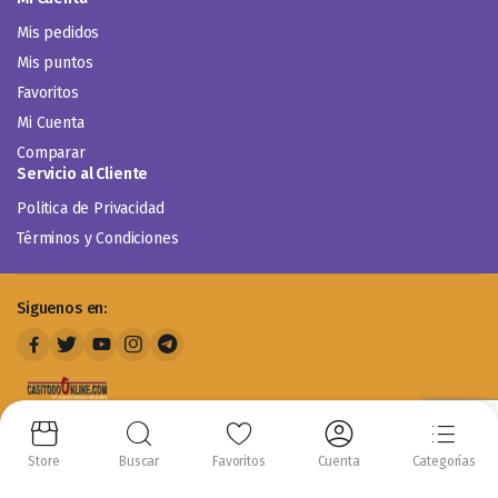
Mis pedidos
Mis puntos
Favoritos
Mi Cuenta
Comparar
Servicio al Cliente
Politica de Privacidad
Términos y Condiciones
Siguenos en:
Store
Buscar
Favoritos
Cuenta
Categorías
Copyright 2014-2024 © Casitodoonline. Todos los Derechos Reservados .
Implementado por
Código SEO.