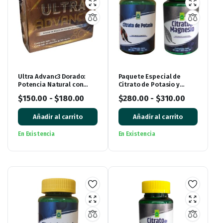
Ultra Advanc3 Dorado:
Paquete Especial de
Potencia Natural con
Citrato de Potasio y
Vitamina C
Citrato de Magnesio:
$
150.00
-
$
180.00
$
280.00
-
$
310.00
¡Impulsa tu bienestar!
Añadir al carrito
Añadir al carrito
En Existencia
En Existencia