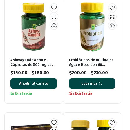
Ashwagandha con 60
Probióticos de Inulina de
Cápsulas de 500 mg de
Agave Bote con 60
Ener Green
Cápsulas
$
150.00
-
$
180.00
$
200.00
-
$
230.00
Añadir al carrito
Leer más
En Existencia
Sin Existencia