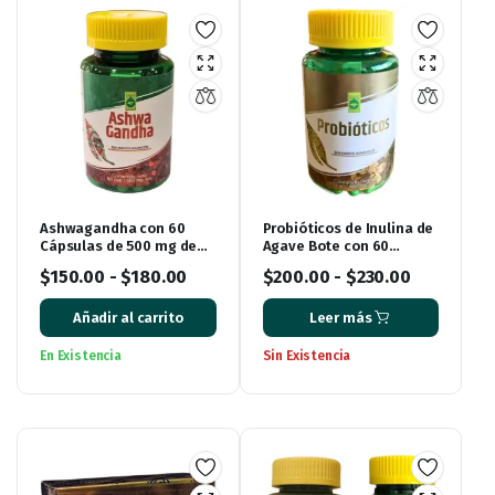
Ashwagandha con 60
Probióticos de Inulina de
Cápsulas de 500 mg de
Agave Bote con 60
Ener Green
Cápsulas
$
150.00
-
$
180.00
$
200.00
-
$
230.00
Añadir al carrito
Leer más
En Existencia
Sin Existencia