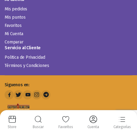
Mis pedidos
Mis puntos
Favoritos
Mi Cuenta
Comparar
Servicio al Cliente
Politica de Privacidad
Términos y Condiciones
Siguenos en:
Store
Buscar
Favoritos
Cuenta
Categorías
Copyright 2014-2024 © Casitodoonline. Todos los Derechos Reservados .
Implementado por
Código SEO.