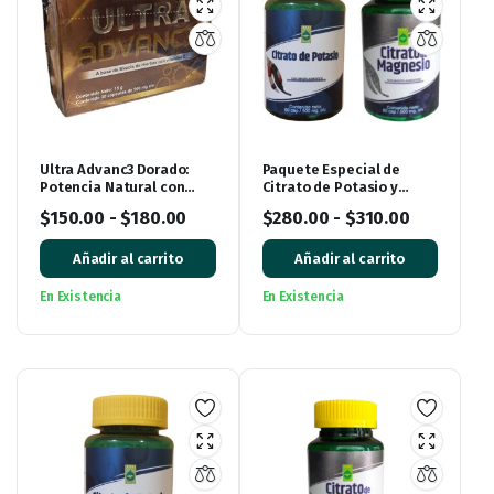
Ultra Advanc3 Dorado:
Paquete Especial de
Potencia Natural con
Citrato de Potasio y
Vitamina C
Citrato de Magnesio:
$
150.00
-
$
180.00
$
280.00
-
$
310.00
¡Impulsa tu bienestar!
Añadir al carrito
Añadir al carrito
En Existencia
En Existencia