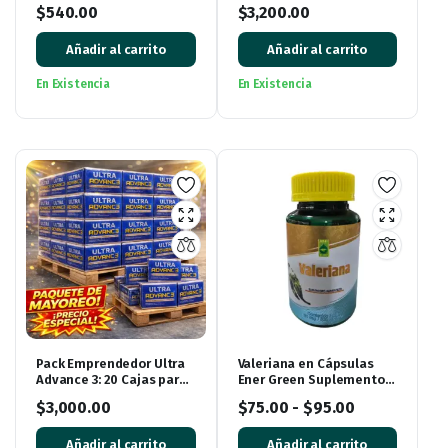
– 60 Cápsulas de 500mg
Piezas para Revender
$
540.00
$
3,200.00
Añadir al carrito
Añadir al carrito
En Existencia
En Existencia
Pack Emprendedor Ultra
Valeriana en Cápsulas
Advance 3: 20 Cajas para
Ener Green Suplemento
Iniciar tu Negocio
Alimenticio
$
3,000.00
$
75.00
-
$
95.00
Añadir al carrito
Añadir al carrito