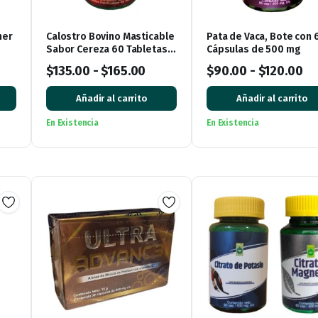
ner
Calostro Bovino Masticable
Pata de Vaca, Bote con 
Sabor Cereza 60 Tabletas
Cápsulas de 500 mg
de 500 mg
$
135.00
-
$
165.00
$
90.00
-
$
120.00
Añadir al carrito
Añadir al carrito
En Existencia
En Existencia