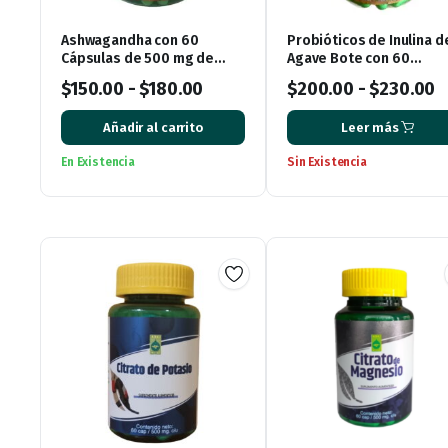
Ashwagandha con 60
Probióticos de Inulina d
Cápsulas de 500 mg de
Agave Bote con 60
Ener Green
Cápsulas
$
150.00
-
$
180.00
$
200.00
-
$
230.00
Añadir al carrito
Leer más
En Existencia
Sin Existencia