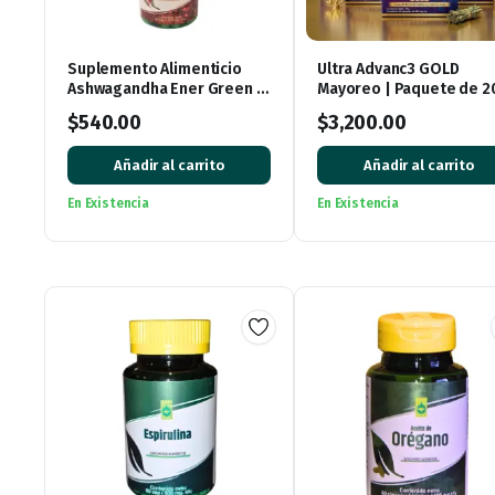
Suplemento Alimenticio
Ultra Advanc3 GOLD
Ashwagandha Ener Green –
Mayoreo | Paquete de 2
60 Cápsulas de 500mg
Piezas para Revender
$
540.00
$
3,200.00
Añadir al carrito
Añadir al carrito
En Existencia
En Existencia