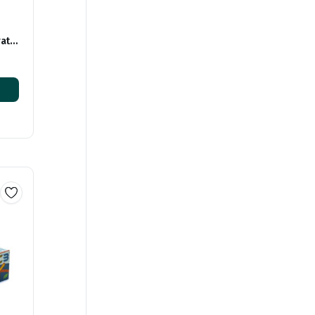
rato
tu