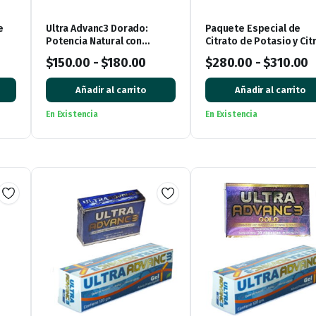
e
Ultra Advanc3 Dorado:
Paquete Especial de
Potencia Natural con
Citrato de Potasio y Cit
Vitamina C
de Magnesio: ¡Impulsa 
$
150.00
-
$
180.00
$
280.00
-
$
310.00
bienestar!
Añadir al carrito
Añadir al carrito
En Existencia
En Existencia