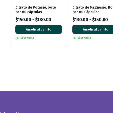
Citrato de Potasio, bote
Citrato de Magnesio, Bo
con 60 cápsulas
con 60 Cápsulas
$
150.00
-
$
180.00
$
130.00
-
$
150.00
Añadir al carrito
Añadir al carrito
En Existencia
En Existencia