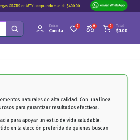
regas GRATIS en MTY comprando mas de $400.00
Entrar
Total
2
0
0
Cuenta
$
0.00
ementos naturales de alta calidad. Con una línea
osos para garantizar resultados efectivos.
cia para apoyar un estilo de vida saludable.
tido en la elección preferida de quienes buscan