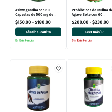
Ashwagandha con 60
Probióticos de Inulina d
Cápsulas de 500 mg de
Agave Bote con 60
Ener Green
Cápsulas
$
150.00
-
$
180.00
$
200.00
-
$
230.00
Añadir al carrito
Leer más
En Existencia
Sin Existencia