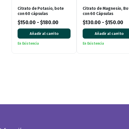
Citrato de Potasio, bote
Citrato de Magnesio, Bo
con 60 cápsulas
con 60 Cápsulas
$
150.00
-
$
180.00
$
130.00
-
$
150.00
Añadir al carrito
Añadir al carrito
En Existencia
En Existencia