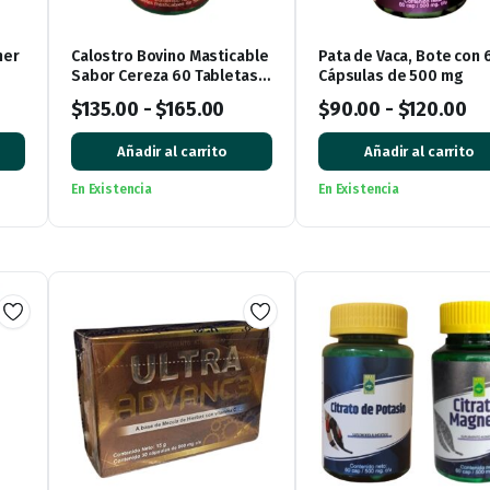
ner
Calostro Bovino Masticable
Pata de Vaca, Bote con 
Sabor Cereza 60 Tabletas
Cápsulas de 500 mg
de 500 mg
$
135.00
-
$
165.00
$
90.00
-
$
120.00
Añadir al carrito
Añadir al carrito
En Existencia
En Existencia