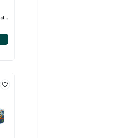
rato
tu