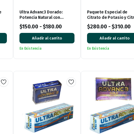
e
Ultra Advanc3 Dorado:
Paquete Especial de
Potencia Natural con
Citrato de Potasio y Cit
Vitamina C
de Magnesio: ¡Impulsa 
$
150.00
-
$
180.00
$
280.00
-
$
310.00
bienestar!
Añadir al carrito
Añadir al carrito
En Existencia
En Existencia