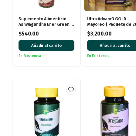
Suplemento Alimenticio
Ultra Advanc3 GOLD
Ashwagandha Ener Green –
Mayoreo | Paquete de 2
60 Cápsulas de 500mg
Piezas para Revender
$
540.00
$
3,200.00
Añadir al carrito
Añadir al carrito
En Existencia
En Existencia