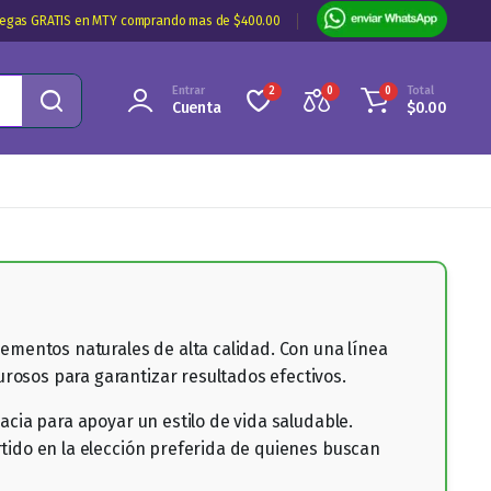
regas GRATIS en MTY comprando mas de $400.00
Entrar
Total
2
0
0
Cuenta
$
0.00
ementos naturales de alta calidad. Con una línea
osos para garantizar resultados efectivos.
cia para apoyar un estilo de vida saludable.
tido en la elección preferida de quienes buscan