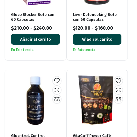
Gluco Blocker Bote con
Liver Defenceking Bote
60 Cápsulas
con 60 Cápsulas
$
210.00
-
$
240.00
$
120.00
-
$
160.00
Añadir al carrito
Añadir al carrito
En Existencia
En Existencia
Glucntrol, Control
VitaCoff Power Café