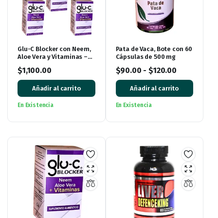
Glu-C Blocker con Neem,
Pata de Vaca, Bote con 60
Aloe Vera y Vitaminas –
Cápsulas de 500 mg
Pack de 5 Cajas (300
$
1,100.00
$
90.00
-
$
120.00
Cápsulas)
Añadir al carrito
Añadir al carrito
En Existencia
En Existencia