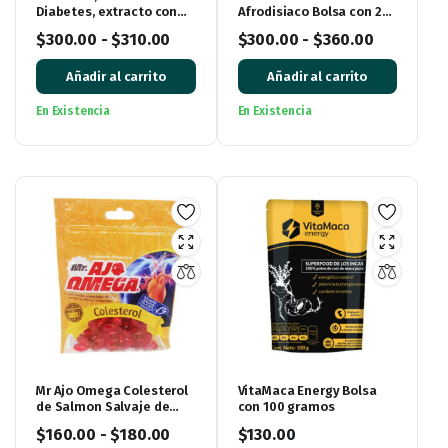
Diabetes, extracto con
Afrodisiaco Bolsa con 22
120 mL
sobres
$
300.00
-
$
310.00
$
300.00
-
$
360.00
Añadir al carrito
Añadir al carrito
En Existencia
En Existencia
Mr Ajo Omega Colesterol
VitaMaca Energy Bolsa
de Salmon Salvaje de
con 100 gramos
Alaska, bolsa con 60
$
160.00
-
$
180.00
$
130.00
Cápsulas de Gel