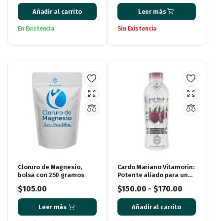
Añadir al carrito
Leer más
En Existencia
Sin Existencia
Cloruro de Magnesio,
Cardo Mariano Vitamorin:
bolsa con 250 gramos
Potente aliado para un
hígado saludable y una
$
105.00
$
150.00
-
$
170.00
vida plena
Leer más
Añadir al carrito