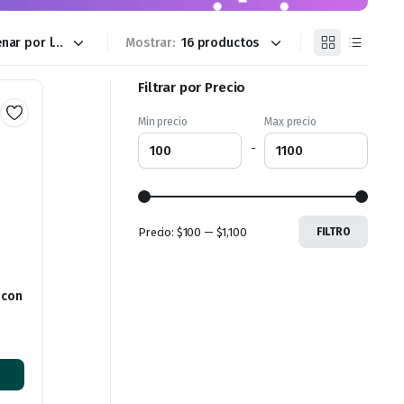
Mostrar:
Filtrar por Precio
Min precio
Max precio
-
Precio:
$100
—
$1,100
FILTRO
 con