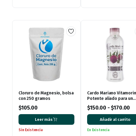
Cloruro de Magnesio, bolsa
Cardo Mariano Vitamorin
con 250 gramos
Potente aliado para un
hígado saludable y una 
$
105.00
$
150.00
-
$
170.00
plena
Leer más
Añadir al carrito
Sin Existencia
En Existencia