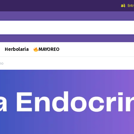
Ent
s
Herbolaria
MAYOREO
no