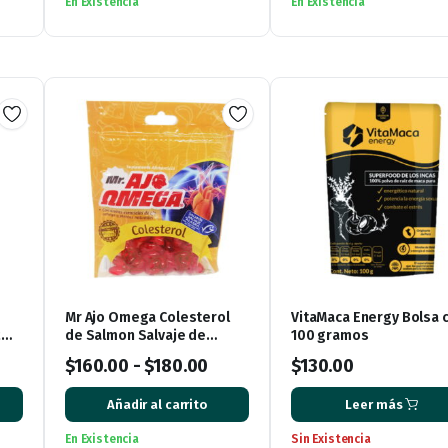
En Existencia
En Existencia
Mr Ajo Omega Colesterol
VitaMaca Energy Bolsa 
2
de Salmon Salvaje de
100 gramos
Alaska, bolsa con 60
$
160.00
-
$
180.00
$
130.00
Cápsulas de Gel
Añadir al carrito
Leer más
En Existencia
Sin Existencia