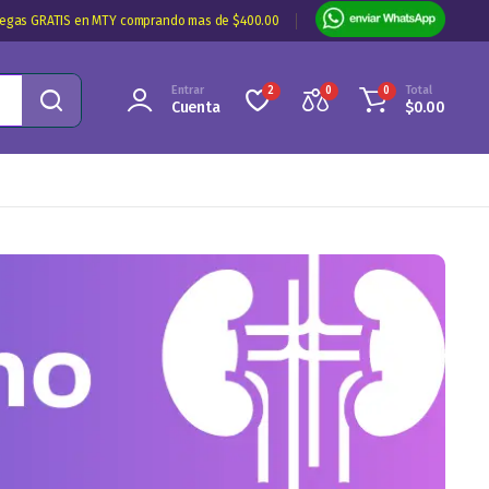
regas GRATIS en MTY comprando mas de $400.00
Entrar
Total
2
0
0
Cuenta
$
0.00