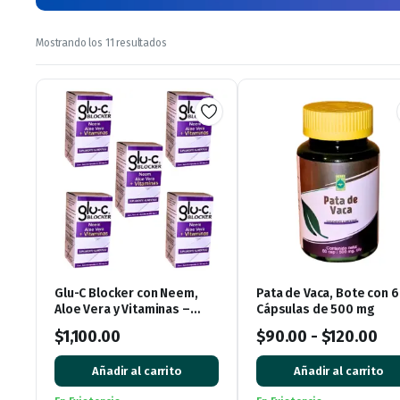
Ordenado
Mostrando los 11 resultados
por
los
últimos
Glu-C Blocker con Neem,
Pata de Vaca, Bote con 
Aloe Vera y Vitaminas –
Cápsulas de 500 mg
Pack de 5 Cajas (300
$
1,100.00
$
90.00
-
$
120.00
Cápsulas)
Añadir al carrito
Añadir al carrito