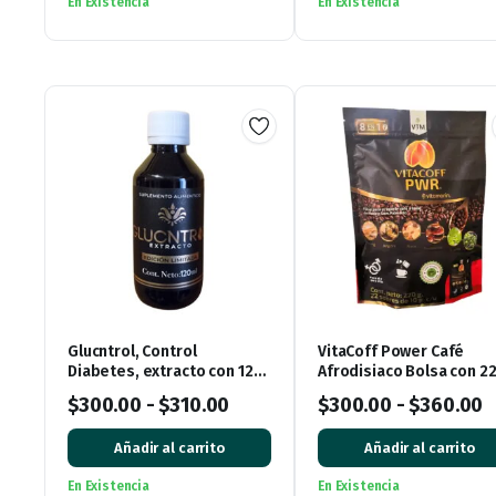
En Existencia
En Existencia
Glucntrol, Control
VitaCoff Power Café
Diabetes, extracto con 120
Afrodisiaco Bolsa con 2
mL
sobres
$
300.00
-
$
310.00
$
300.00
-
$
360.00
Añadir al carrito
Añadir al carrito
En Existencia
En Existencia