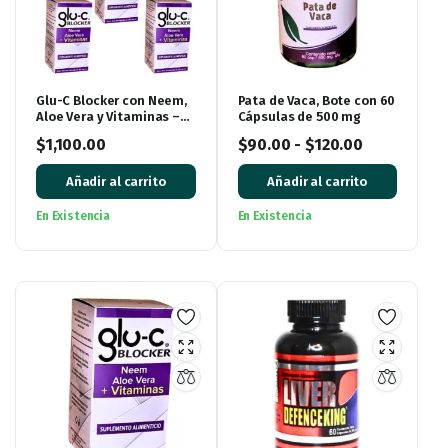
Glu-C Blocker con Neem,
Pata de Vaca, Bote con 60
Aloe Vera y Vitaminas –
Cápsulas de 500 mg
Pack de 5 Cajas (300
$
1,100.00
$
90.00
-
$
120.00
Cápsulas)
Añadir al carrito
Añadir al carrito
En Existencia
En Existencia