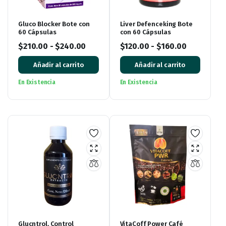
Gluco Blocker Bote con
Liver Defenceking Bote
60 Cápsulas
con 60 Cápsulas
$
210.00
-
$
240.00
$
120.00
-
$
160.00
Añadir al carrito
Añadir al carrito
En Existencia
En Existencia
Glucntrol, Control
VitaCoff Power Café