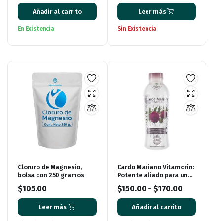
Añadir al carrito
Leer más
En Existencia
Sin Existencia
Cloruro de Magnesio,
Cardo Mariano Vitamorin:
bolsa con 250 gramos
Potente aliado para un
hígado saludable y una
$
105.00
$
150.00
-
$
170.00
vida plena
Leer más
Añadir al carrito