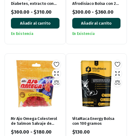
Diabetes, extracto con
Afrodisiaco Bolsa con 22
120 mL
sobres
$
300.00
-
$
310.00
$
300.00
-
$
360.00
Añadir al carrito
Añadir al carrito
En Existencia
En Existencia
Mr Ajo Omega Colesterol
VitaMaca Energy Bolsa
de Salmon Salvaje de
con 100 gramos
Alaska, bolsa con 60
$
160.00
-
$
180.00
$
130.00
Cápsulas de Gel