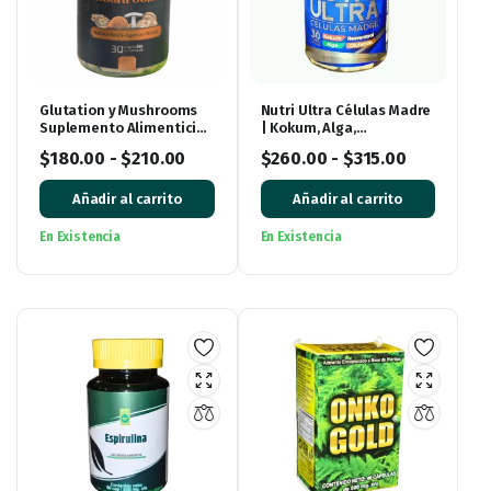
Glutation y Mushrooms
Nutri Ultra Células Madre
Suplemento Alimenticio
| Kokum, Alga,
30 Cápsulas
Resveratrol y Glutatión
$
180.00
-
$
210.00
$
260.00
-
$
315.00
para tu Bienestar
Añadir al carrito
Añadir al carrito
En Existencia
En Existencia