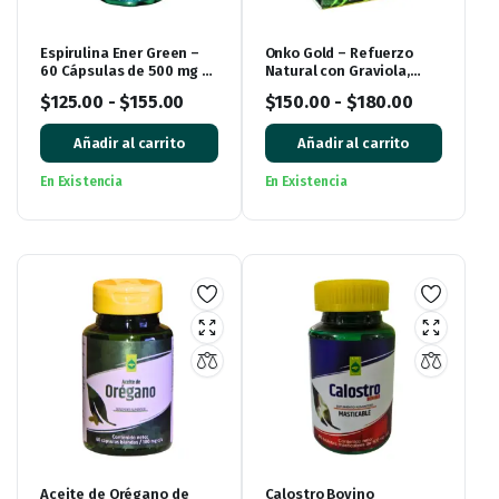
Espirulina Ener Green –
Onko Gold – Refuerzo
60 Cápsulas de 500 mg |
Natural con Graviola,
Alga Natural en Cápsulas
Maitake y Más (40
$
125.00
-
$
155.00
$
150.00
-
$
180.00
Cápsulas)
Añadir al carrito
Añadir al carrito
En Existencia
En Existencia
Aceite de Orégano de
Calostro Bovino