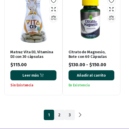
Matraz Vita D3, Vitamina
Citrato de Magnesio,
D3 con 30 cápsulas
Bote con 60 Cápsulas
$
115.00
$
130.00
-
$
150.00
Leer más
Añadir al carrito
Sin Existencia
En Existencia
1
2
3