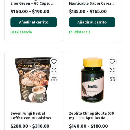
Ener Green – 60 Cápsulas
Masticable Sabor Cereza
Blandas
60 Tabletas de 500 mg
$
160.00
-
$
190.00
$
135.00
-
$
165.00
Añadir al carrito
Añadir al carrito
En Existencia
En Existencia
Seven Fungi Herbal
Zeolita Clinoptilolita 500
Coffee con 20 Bolsitas
mg – 30 Cápsulas de
Garden Life
$
280.00
-
$
310.00
$
140.00
-
$
180.00