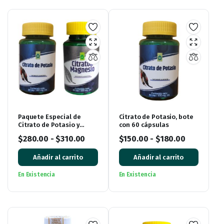
Paquete Especial de
Citrato de Potasio, bote
Citrato de Potasio y
con 60 cápsulas
Citrato de Magnesio:
$
280.00
-
$
310.00
$
150.00
-
$
180.00
¡Impulsa tu bienestar!
Añadir al carrito
Añadir al carrito
En Existencia
En Existencia