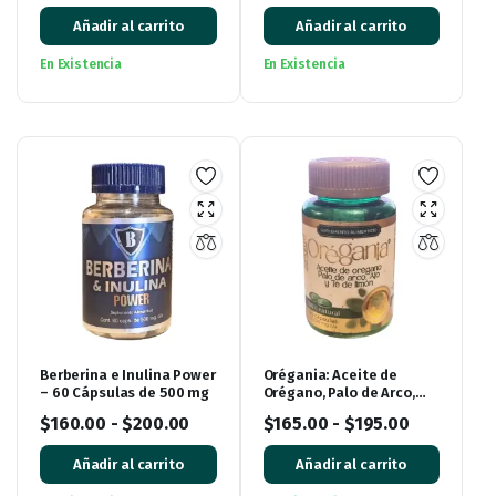
Añadir al carrito
Añadir al carrito
En Existencia
En Existencia
Berberina e Inulina Power
Orégania: Aceite de
– 60 Cápsulas de 500 mg
Orégano, Palo de Arco,
Ajo y Té de Limón con 60
$
160.00
-
$
200.00
$
165.00
-
$
195.00
cápsulas
Añadir al carrito
Añadir al carrito