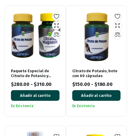
Paquete Especial de
Citrato de Potasio, bote
Citrato de Potasio y
con 60 cápsulas
Citrato de Magnesio:
$
280.00
-
$
310.00
$
150.00
-
$
180.00
¡Impulsa tu bienestar!
Añadir al carrito
Añadir al carrito
En Existencia
En Existencia