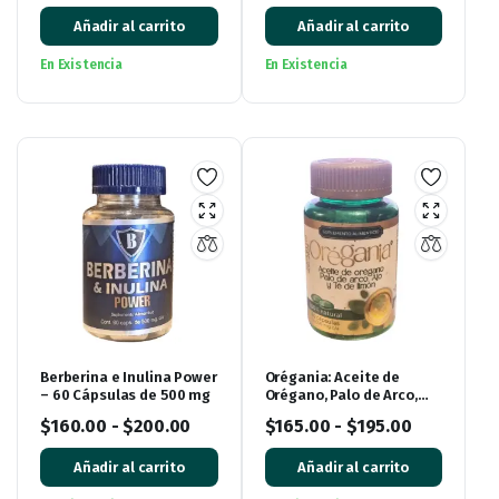
Añadir al carrito
Añadir al carrito
En Existencia
En Existencia
Berberina e Inulina Power
Orégania: Aceite de
– 60 Cápsulas de 500 mg
Orégano, Palo de Arco,
Ajo y Té de Limón con 60
$
160.00
-
$
200.00
$
165.00
-
$
195.00
cápsulas
Añadir al carrito
Añadir al carrito