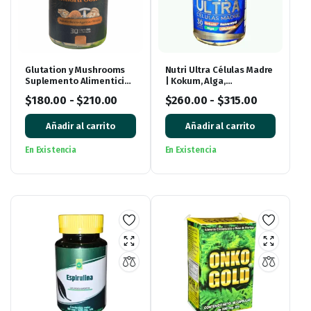
Glutation y Mushrooms
Nutri Ultra Células Madre
Suplemento Alimenticio
| Kokum, Alga,
30 Cápsulas
Resveratrol y Glutatión
$
180.00
-
$
210.00
$
260.00
-
$
315.00
para tu Bienestar
Añadir al carrito
Añadir al carrito
En Existencia
En Existencia