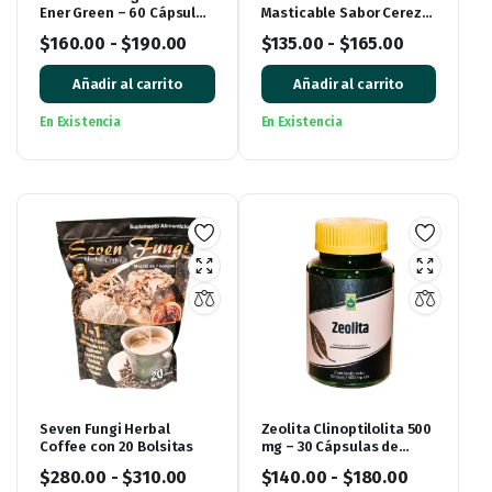
Ener Green – 60 Cápsulas
Masticable Sabor Cereza
Blandas
60 Tabletas de 500 mg
$
160.00
-
$
190.00
$
135.00
-
$
165.00
Añadir al carrito
Añadir al carrito
En Existencia
En Existencia
Seven Fungi Herbal
Zeolita Clinoptilolita 500
Coffee con 20 Bolsitas
mg – 30 Cápsulas de
Garden Life
$
280.00
-
$
310.00
$
140.00
-
$
180.00