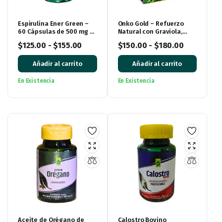
Espirulina Ener Green –
Onko Gold – Refuerzo
60 Cápsulas de 500 mg |
Natural con Graviola,
Alga Natural en Cápsulas
Maitake y Más (40
$
125.00
-
$
155.00
$
150.00
-
$
180.00
Cápsulas)
Añadir al carrito
Añadir al carrito
En Existencia
En Existencia
Aceite de Orégano de
Calostro Bovino