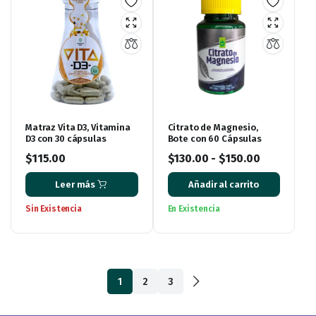
Matraz Vita D3, Vitamina
Citrato de Magnesio,
D3 con 30 cápsulas
Bote con 60 Cápsulas
$
115.00
$
130.00
-
$
150.00
Leer más
Añadir al carrito
Sin Existencia
En Existencia
1
2
3