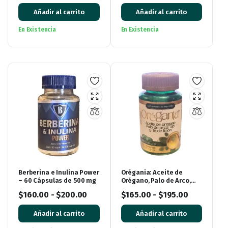
Añadir al carrito
Añadir al carrito
En Existencia
En Existencia
Berberina e Inulina Power
Orégania: Aceite de
– 60 Cápsulas de 500 mg
Orégano, Palo de Arco,
Ajo y Té de Limón con 60
$
160.00
-
$
200.00
$
165.00
-
$
195.00
cápsulas
Añadir al carrito
Añadir al carrito