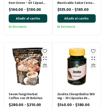
Ener Green – 60 Cápsulas
Masticable Sabor Cereza
Blandas
60 Tabletas de 500 mg
$
160.00
-
$
190.00
$
135.00
-
$
165.00
Añadir al carrito
Añadir al carrito
En Existencia
En Existencia
Seven Fungi Herbal
Zeolita Clinoptilolita 500
Coffee con 20 Bolsitas
mg – 30 Cápsulas de
Garden Life
$
280.00
-
$
310.00
$
140.00
-
$
180.00