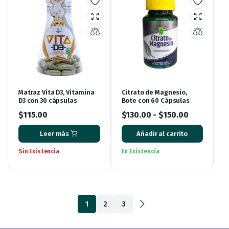
Matraz Vita D3, Vitamina
Citrato de Magnesio,
D3 con 30 cápsulas
Bote con 60 Cápsulas
$
115.00
$
130.00
-
$
150.00
Leer más
Añadir al carrito
Sin Existencia
En Existencia
1
2
3