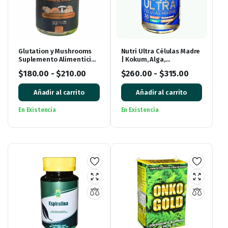
Glutation y Mushrooms
Nutri Ultra Células Madre
Suplemento Alimenticio
| Kokum, Alga,
30 Cápsulas
Resveratrol y Glutatión
$
180.00
-
$
210.00
$
260.00
-
$
315.00
para tu Bienestar
Añadir al carrito
Añadir al carrito
En Existencia
En Existencia