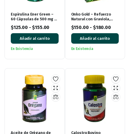
Espirulina Ener Green –
Onko Gold – Refuerzo
60 Cápsulas de 500 mg |
Natural con Graviola,
Alga Natural en Cápsulas
Maitake y Más (40
$
125.00
-
$
155.00
$
150.00
-
$
180.00
Cápsulas)
Añadir al carrito
Añadir al carrito
En Existencia
En Existencia
Aceite de Orégano de
Calostro Bovino