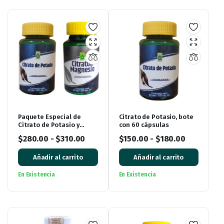
Paquete Especial de
Citrato de Potasio, bote
Citrato de Potasio y
con 60 cápsulas
Citrato de Magnesio:
$
280.00
-
$
310.00
$
150.00
-
$
180.00
¡Impulsa tu bienestar!
Añadir al carrito
Añadir al carrito
En Existencia
En Existencia