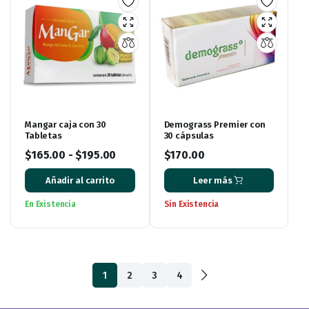
Mangar caja con 30
Demograss Premier con
Tabletas
30 cápsulas
$
165.00
-
$
195.00
$
170.00
Añadir al carrito
Leer más
En Existencia
Sin Existencia
1
2
3
4