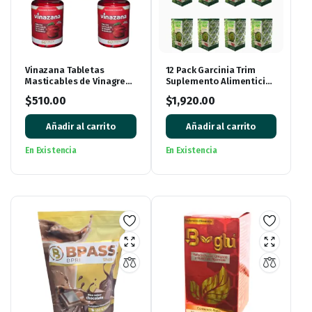
Vinazana Tabletas
12 Pack Garcinia Trim
Masticables de Vinagre
Suplemento Alimenticio
de Manzana con
de Garcinia Cambogia
$
510.00
$
1,920.00
Vitaminas y
360 Cápsulas
Superalimentos
Añadir al carrito
Añadir al carrito
En Existencia
En Existencia