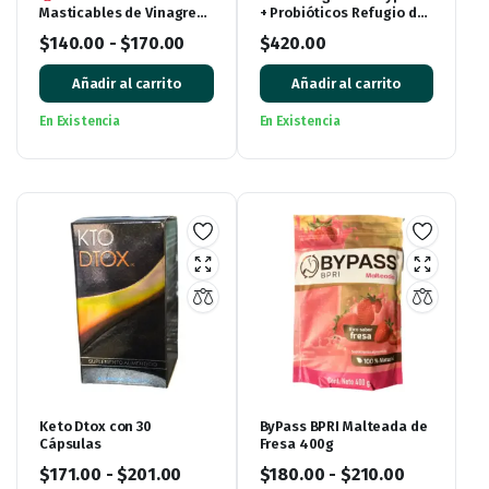
Masticables de Vinagre
+ Probióticos Refugio del
de Manzana (60 tabletas)
Vergel
$
140.00
-
$
170.00
$
420.00
Añadir al carrito
Añadir al carrito
En Existencia
En Existencia
Keto Dtox con 30
ByPass BPRI Malteada de
Cápsulas
Fresa 400g
$
171.00
-
$
201.00
$
180.00
-
$
210.00