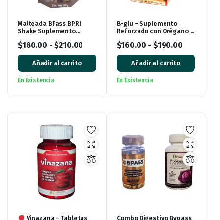
Malteada BPass BPRI
B-glu – Suplemento
Shake Suplemento
Reforzado con Orégano y
Alimenticio Rico Sabor
Hueso de Aguacate 30
$
180.00
-
$
210.00
$
160.00
-
$
190.00
Chocolate
Cápsulas
Añadir al carrito
Añadir al carrito
En Existencia
En Existencia
Vinazana – Tabletas
Combo Digestivo Bypass