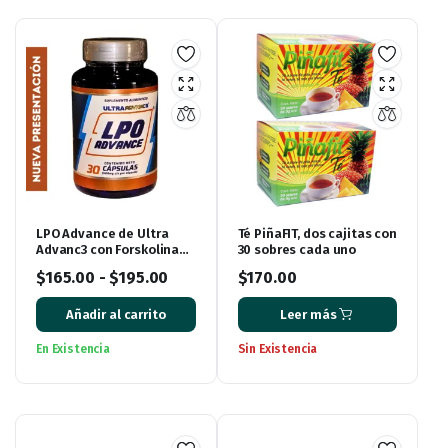
LPO Advance de Ultra
Té PiñaFIT, dos cajitas con
Advanc3 con Forskolina
30 sobres cada uno
(antes conocido como
$
165.00
-
$
195.00
$
170.00
Lipo Advance)
Añadir al carrito
Leer más
En Existencia
Sin Existencia