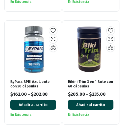
En Existencia
En Existencia
ByPass BPRI Azul, bote
Bikini Trim 3 en 1 Bote con
con 30 cápsulas
60 cápsulas
$
162.00
-
$
202.00
$
205.00
-
$
235.00
Añadir al carrito
Añadir al carrito
En Existencia
En Existencia