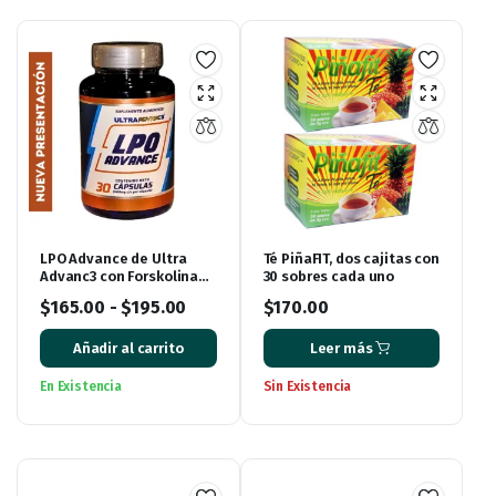
LPO Advance de Ultra
Té PiñaFIT, dos cajitas con
Advanc3 con Forskolina
30 sobres cada uno
(antes conocido como
$
165.00
-
$
195.00
$
170.00
Lipo Advance)
Añadir al carrito
Leer más
En Existencia
Sin Existencia