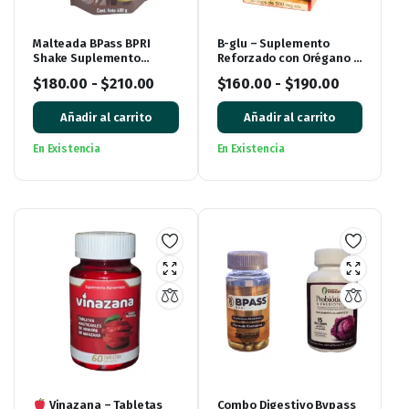
Malteada BPass BPRI
B-glu – Suplemento
Shake Suplemento
Reforzado con Orégano y
Alimenticio Rico Sabor
Hueso de Aguacate 30
$
180.00
-
$
210.00
$
160.00
-
$
190.00
Chocolate
Cápsulas
Añadir al carrito
Añadir al carrito
En Existencia
En Existencia
Vinazana – Tabletas
Combo Digestivo Bypass