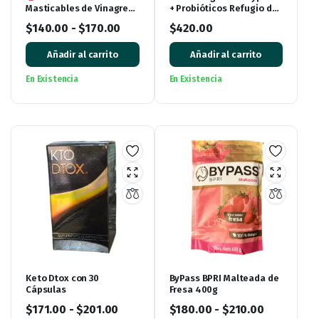
Masticables de Vinagre
+ Probióticos Refugio del
de Manzana (60 tabletas)
Vergel
$
140.00
-
$
170.00
$
420.00
Añadir al carrito
Añadir al carrito
En Existencia
En Existencia
Keto Dtox con 30
ByPass BPRI Malteada de
Cápsulas
Fresa 400g
$
171.00
-
$
201.00
$
180.00
-
$
210.00