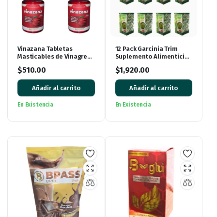
Vinazana Tabletas
12 Pack Garcinia Trim
Masticables de Vinagre
Suplemento Alimenticio
de Manzana con
de Garcinia Cambogia
$
510.00
$
1,920.00
Vitaminas y
360 Cápsulas
Superalimentos
Añadir al carrito
Añadir al carrito
En Existencia
En Existencia