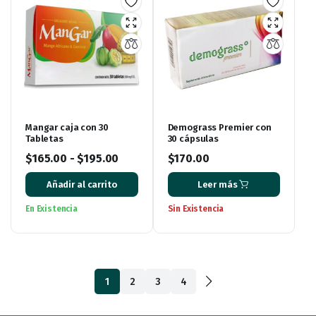
Mangar caja con 30
Demograss Premier con
Tabletas
30 cápsulas
$
165.00
-
$
195.00
$
170.00
Añadir al carrito
Leer más
En Existencia
Sin Existencia
1
2
3
4