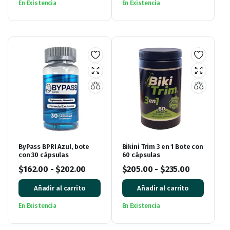
En Existencia
En Existencia
ByPass BPRI Azul, bote
Bikini Trim 3 en 1 Bote con
con 30 cápsulas
60 cápsulas
$
162.00
-
$
202.00
$
205.00
-
$
235.00
Añadir al carrito
Añadir al carrito
En Existencia
En Existencia