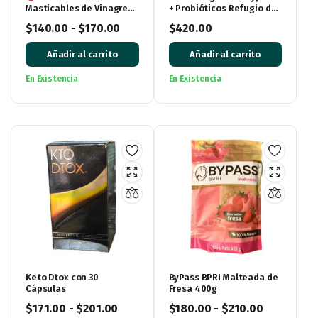
Masticables de Vinagre
+ Probióticos Refugio del
de Manzana (60 tabletas)
Vergel
$
140.00
-
$
170.00
$
420.00
Añadir al carrito
Añadir al carrito
En Existencia
En Existencia
Keto Dtox con 30
ByPass BPRI Malteada de
Cápsulas
Fresa 400g
$
171.00
-
$
201.00
$
180.00
-
$
210.00