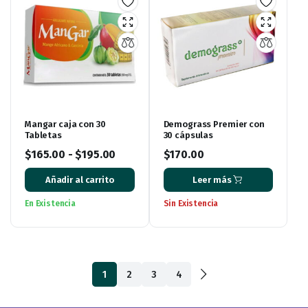
Mangar caja con 30
Demograss Premier con
Tabletas
30 cápsulas
$
165.00
-
$
195.00
$
170.00
Añadir al carrito
Leer más
En Existencia
Sin Existencia
1
2
3
4