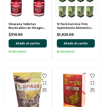
Vinazana Tabletas
12 Pack Garcinia Trim
Masticables de Vinagre
Suplemento Alimenticio
de Manzana con
de Garcinia Cambogia
$
510.00
$
1,920.00
Vitaminas y
360 Cápsulas
Superalimentos
Añadir al carrito
Añadir al carrito
En Existencia
En Existencia