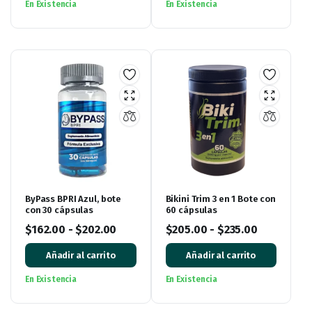
En Existencia
En Existencia
ByPass BPRI Azul, bote
Bikini Trim 3 en 1 Bote con
con 30 cápsulas
60 cápsulas
$
162.00
-
$
202.00
$
205.00
-
$
235.00
Añadir al carrito
Añadir al carrito
En Existencia
En Existencia