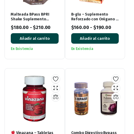
Malteada BPass BPRI
B-glu – Suplemento
Shake Suplemento
Reforzado con Orégano y
Alimenticio Rico Sabor
Hueso de Aguacate 30
$
180.00
-
$
210.00
$
160.00
-
$
190.00
Chocolate
Cápsulas
Añadir al carrito
Añadir al carrito
En Existencia
En Existencia
Vinazana – Tabletas
Combo Digestivo Bypass