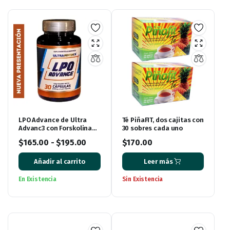
LPO Advance de Ultra
Té PiñaFIT, dos cajitas con
Advanc3 con Forskolina
30 sobres cada uno
(antes conocido como
$
165.00
-
$
195.00
$
170.00
Lipo Advance)
Añadir al carrito
Leer más
En Existencia
Sin Existencia