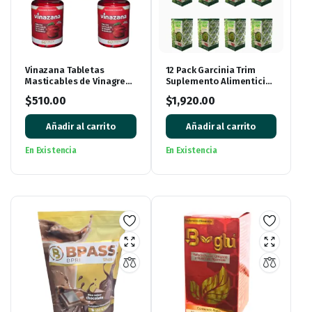
Vinazana Tabletas
12 Pack Garcinia Trim
Masticables de Vinagre
Suplemento Alimenticio
de Manzana con
de Garcinia Cambogia
$
510.00
$
1,920.00
Vitaminas y
360 Cápsulas
Superalimentos
Añadir al carrito
Añadir al carrito
En Existencia
En Existencia