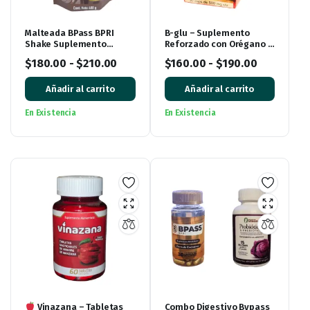
Malteada BPass BPRI
B-glu – Suplemento
Shake Suplemento
Reforzado con Orégano y
Alimenticio Rico Sabor
Hueso de Aguacate 30
$
180.00
-
$
210.00
$
160.00
-
$
190.00
Chocolate
Cápsulas
Añadir al carrito
Añadir al carrito
En Existencia
En Existencia
Vinazana – Tabletas
Combo Digestivo Bypass