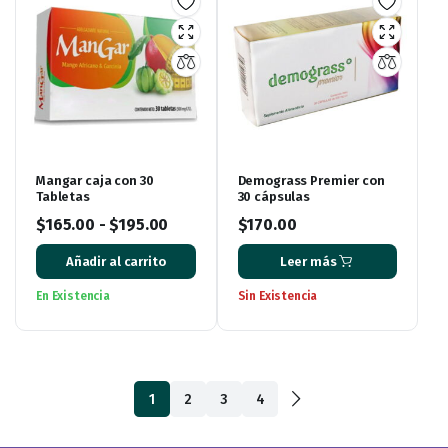
Mangar caja con 30
Demograss Premier con
Tabletas
30 cápsulas
$
165.00
-
$
195.00
$
170.00
Añadir al carrito
Leer más
En Existencia
Sin Existencia
1
2
3
4