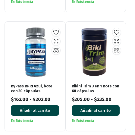
En Existencia
En Existencia
ByPass BPRI Azul, bote
Bikini Trim 3 en 1 Bote con
con 30 cápsulas
60 cápsulas
$
162.00
-
$
202.00
$
205.00
-
$
235.00
Añadir al carrito
Añadir al carrito
En Existencia
En Existencia