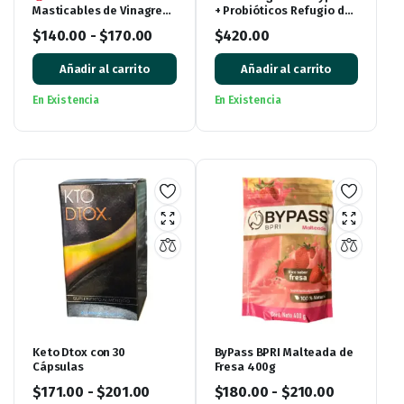
Masticables de Vinagre
+ Probióticos Refugio del
de Manzana (60 tabletas)
Vergel
$
140.00
-
$
170.00
$
420.00
Añadir al carrito
Añadir al carrito
En Existencia
En Existencia
Keto Dtox con 30
ByPass BPRI Malteada de
Cápsulas
Fresa 400g
$
171.00
-
$
201.00
$
180.00
-
$
210.00